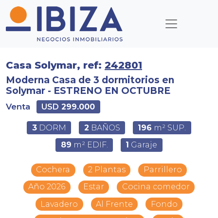
Casa Solymar, ref:
242801
Moderna Casa de 3 dormitorios en
Solymar - ESTRENO EN OCTUBRE
Venta
USD
299.000
3
DORM
2
BAÑOS
196
m² SUP.
89
m² EDIF.
1
Garaje
Cochera
2 Plantas
Parrillero
Año 2026
Estar
Cocina comedor
Lavadero
Al Frente
Fondo